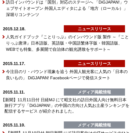
訪日インバウンドは「国別」対応のステージへ 「DiGJAPAN!」ウ
ェブサイトオープン 外国人エディタによる「地方（ローカル）」
深堀りコンテンツ
2015.12.18.
ニュースリリース
人気ガイドブック『ことりっぷ』のインバウンド版 製作 ～『こと
りっぷ唐津』日本語版、英語版・中国語繁体字版・韓国語版、
WEBでも特集、多展開で自治体の観光誘致をサポート～
2015.11.17.
ニュースリリース
今注目のリ・バウンド現象を追う 外国人観光客に人気の「日本の
良いもの」 DiGJAPAN! Facebookページで発信スタート
2015.11.11.
メディア掲載情報
【新聞】11月11日付 日経MJ にて昭文社の訪日外国人向け無料日本
旅行アプリ「DiGJAPAN!」の中国の方向け人気お土産ランキングを
配信するサービス が紹介されました。
2015.11.10.
メディア掲載情報