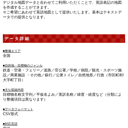
デジタル地図データと合わせてご利用いただくことで、英語表記の地図
を作成することができます。
※ご希望にあわせて英語地図として提供いたします。基本はテキストデ
ータでの提供となります。
データ詳細
■整備エリア
全国
■目的地・目標物のジャンル
鉄道・空港・フェリー／道路／官公署／学校／病院／観光・スポーツ施
設／商業施設 ・その他／銀行／公衆トイレ／自然地形／行政（市区町村/
大字町丁目）
■主な収録内容
目標物名称文字列／平仮名よみ／英訳名称／緯度・経度など（分類によ
り整備項目は異なります）
■データフォーマット
CSV形式
■対応言語